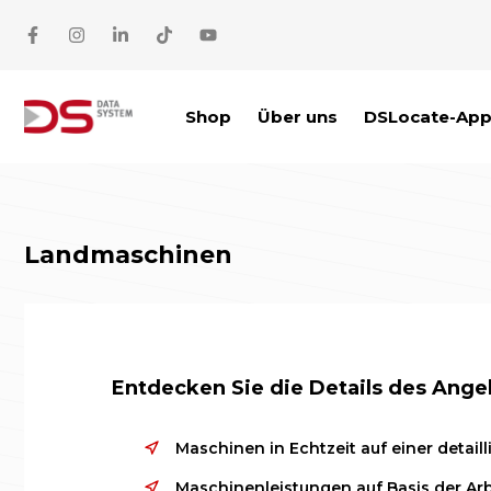
Zum Inhalt springen
Shop
Über uns
DSLocate-Ap
Landmaschinen
Entdecken Sie die Details des Ang
Maschinen in Echtzeit auf einer detaill
Maschinenleistungen auf Basis der Ar