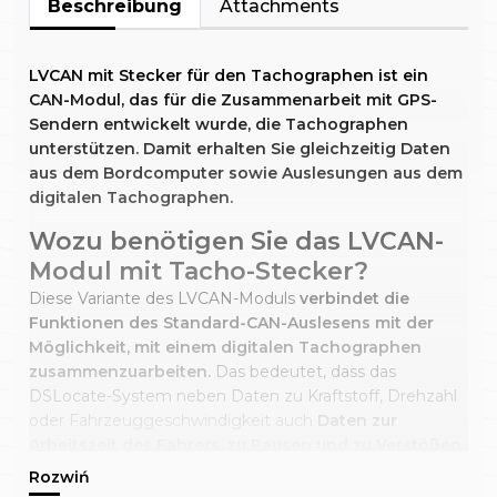
Beschreibung
Attachments
LVCAN mit Stecker für den Tachographen ist ein
CAN-Modul, das für die Zusammenarbeit mit GPS-
Sendern entwickelt wurde, die Tachographen
unterstützen. Damit erhalten Sie gleichzeitig Daten
aus dem Bordcomputer sowie Auslesungen aus dem
digitalen Tachographen.
Wozu benötigen Sie das LVCAN-
Modul mit Tacho-Stecker?
Diese Variante des LVCAN-Moduls
verbindet die
Funktionen des Standard-CAN-Auslesens mit der
Möglichkeit, mit einem digitalen Tachographen
zusammenzuarbeiten.
Das bedeutet, dass das
DSLocate-System neben Daten zu Kraftstoff, Drehzahl
oder Fahrzeuggeschwindigkeit auch
Daten zur
Arbeitszeit des Fahrers, zu Pausen und zu Verstößen
gegen die Vorschriften archivieren und auswerten
kann.