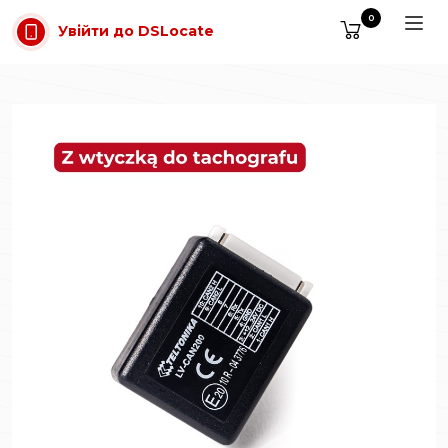
Перейти до основного вмісту
0
Увійти до DSLocate