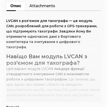
Опис
Attachments
LVCAN з роз'ємом для тахографа — це модуль
CAN, розроблений для роботи з GPS-трекерами,
що підтримують тахографи. Завдяки йому Ви
отримаєте одночасно дані з бортового
комп'ютера та зчитування з цифрового
тахографа.
Навіщо Вам модуль LVCAN з
роз'ємом для тахографа?
Цей варіант модуля LVCAN
поєднує функції
стандартного зчитування CAN з можливістю
роботи з цифровим тахографом.
Це означає, що
крім даних про паливо, оберти та швидкість
транспортного засобу, система DSLocate може також
архівувати та аналізувати дані про час роботи
водія, перерви та порушення правил.