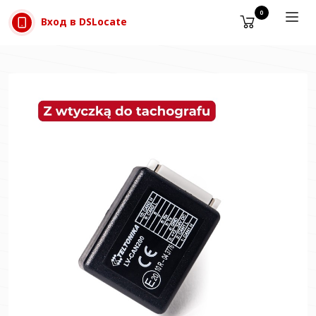
Прескачане към съдържанието
0
Вход в DSLocate