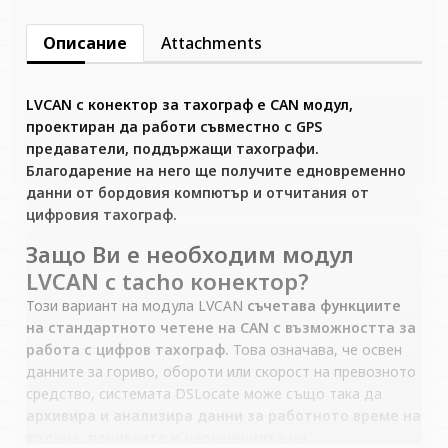
Описание
Attachments
LVCAN с конектор за тахограф е CAN модул,
проектиран да работи съвместно с GPS
предаватели, поддържащи тахографи.
Благодарение на него ще получите едновременно
данни от бордовия компютър и отчитания от
цифровия тахограф.
Защо Ви е необходим модул
LVCAN с tacho конектор?
Този вариант на модула LVCAN
съчетава функциите
на стандартното четене на CAN с възможността за
работа с цифров тахограф.
Това означава, че освен
данните за гориво, обороти или скорост на превозното
средство, системата DSLocate може също така да
архивира и анализира данни за работното време на
водача, почивките и нарушенията на