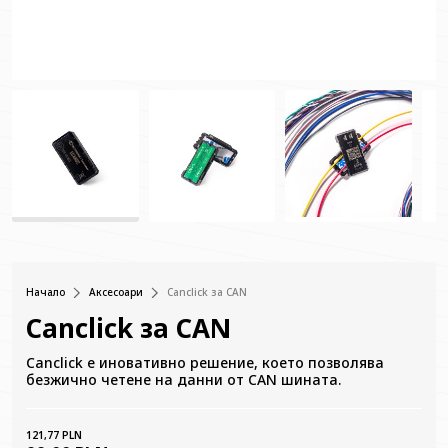
Начало
Аксесоари
Canclick за CAN
Canclick за CAN
Canclick е иновативно решение, което позволява
безжично четене на данни от CAN шината.
121,77 PLN