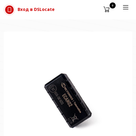
Прескачане към съдържанието
0
Вход в DSLocate