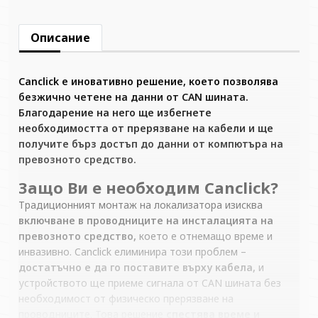
Описание
Canclick
е иновативно решение, което позволява
безжично четене на данни от CAN шината.
Благодарение на него ще избегнете
необходимостта от прерязване на кабели и ще
получите бърз достъп до данни от компютъра на
превозното средство.
Защо Ви е необходим Canclick?
Традиционният монтаж на локализатора изисква
включване в проводниците на инсталацията на
превозното средство,
което е отнемащо време и
инвазивно. Canclick елиминира този проблем –
достатъчно е да го поставите върху кабела,
и
устройството ще приеме сигнала от CAN шината без
необходимост от физическо прерязване на
проводниците. Това решение
спестява време и