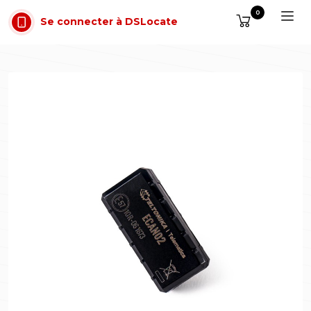
Aller au contenu
0
Se connecter à DSLocate