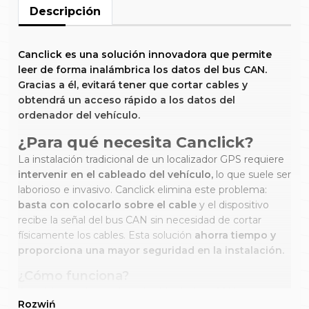
Descripción
Canclick
es una solución innovadora que permite
leer de forma inalámbrica los datos del bus CAN.
Gracias a él, evitará tener que cortar cables y
obtendrá un acceso rápido a los datos del
ordenador del vehículo.
¿Para qué necesita Canclick?
La instalación tradicional de un localizador GPS requiere
intervenir en el cableado del vehículo,
lo que suele ser
laborioso e invasivo. Canclick elimina este problema:
basta con colocarlo sobre el cable
y el dispositivo
recibe la señal del bus CAN sin necesidad de cortar
físicamente los cables. Esta solución
ahorra tiempo y
proporciona una mayor seguridad en la instalación.
¿Cómo funciona?
Canclick se coloca sobre el cable del bus CAN y
aprovecha el campo electromagnético que genera el