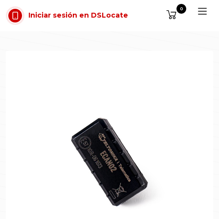
Saltar al contenido
0
Iniciar sesión en DSLocate