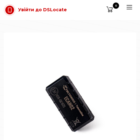
Перейти до основного вмісту
0
Увійти до DSLocate