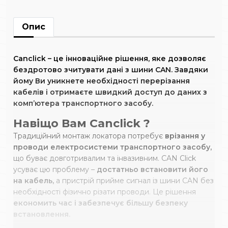
Опис
Canclick
– це інноваційне рішення, яке дозволяє
бездротово зчитувати дані з шини CAN. Завдяки
йому Ви уникнете необхідності перерізання
кабелів і отримаєте швидкий доступ до даних з
комп’ютера транспортного засобу.
Навіщо Вам Canclick ?
Традиційний монтаж локатора потребує
врізання у
проводи електросистеми транспортного засобу,
що буває довготривалим та інвазивним. CAN Click
усуває цю проблему –
достатньо встановити його
на кабель,
а пристрій прийме сигнал із шини CAN без
необхідності фізично різати проводи. Це рішення
економить час і забезпечує більшу безпеку
встановлення.