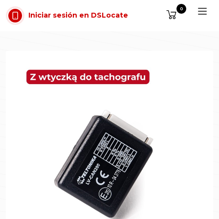
Saltar al contenido
0
Iniciar sesión en DSLocate