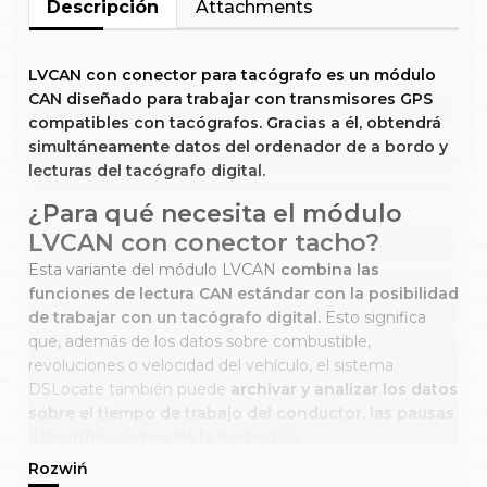
Descripción
Attachments
LVCAN con conector para tacógrafo es un módulo
CAN diseñado para trabajar con transmisores GPS
compatibles con tacógrafos. Gracias a él, obtendrá
simultáneamente datos del ordenador de a bordo y
lecturas del tacógrafo digital.
¿Para qué necesita el módulo
LVCAN con conector tacho?
Esta variante del módulo LVCAN
combina las
funciones de lectura CAN estándar con la posibilidad
de trabajar con un tacógrafo digital.
Esto significa
que, además de los datos sobre combustible,
revoluciones o velocidad del vehículo, el sistema
DSLocate también puede
archivar y analizar los datos
sobre el tiempo de trabajo del conductor, las pausas
y las infracciones de la normativa.
¿Cómo funciona?