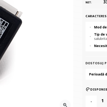
3
NET:
CARACTERIS
Mod de
Tip de 
salubrita
Necesi
DOSTOSUJ 
Perioadă d
DISPONIB
-
zoom_in