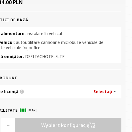
34.00 PLN
TICI DE BAZĂ
 alimentare:
instalare în vehicul
vehicul:
autoutilitare camioane microbuze vehicule de
te vehicule frigorifice
tă emițător:
DS/1TACHOTEL/LTE
PRODUKT
e licență
Selectați
?
ILITATE
MARE
+
Wybierz konfigurację