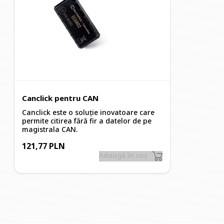
DSLocate pe smartphone, notificările vor fi trimise la adres
sistemul DSLocate, prin intermediul unui browser de pe 
Canclick pentru CAN
Canclick este o soluție inovatoare care
permite citirea fără fir a datelor de pe
magistrala CAN.
121,77 PLN
Adaugă în coș