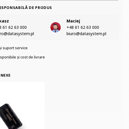
ESPONSABILĂ DE PRODUS
kasz
Maciej
 61 62 63 000‬
+48 61 62 63 000‬
uro@datasystem.pl
biuro@datasystem.pl
și suport service
sponibile și cost de livrare
ONEXE