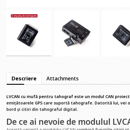
Descriere
Attachments
LVCAN cu mufă pentru tahograf este un modul CAN proiect
emițătoarele GPS care suportă tahografe. Datorită lui, vei 
bord și citiri din tahograful digital.
De ce ai nevoie de modulul LV
Această variantă a modulului LVCAN
combină funcțiile citirii 