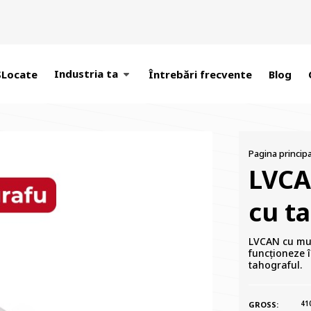
Industria ta
SLocate
Întrebări frecvente
Blog
Pagina principa
LVCA
cu t
LVCAN cu muf
funcționeze 
tahograful.
41
GROSS: