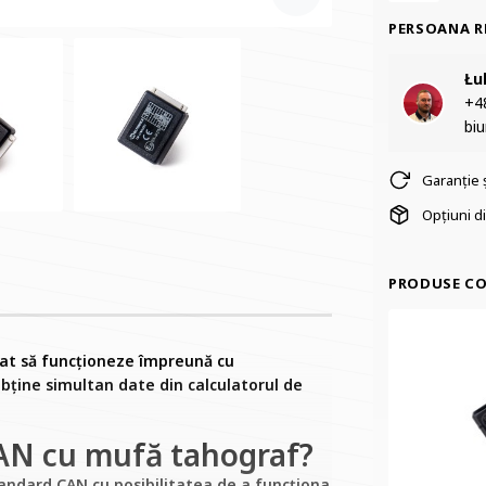
PERSOANA R
Łu
+48
bi
Garanție 
Opțiuni di
PRODUSE C
at să funcționeze împreună cu
obține simultan date din calculatorul de
CAN cu mufă tahograf?
standard CAN cu posibilitatea de a funcționa