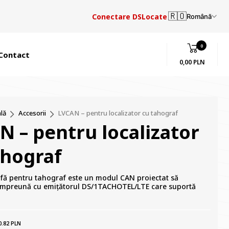
🇷🇴
Conectare DSLocate
Română
0
Contact
0,00 PLN
lă
Accesorii
LVCAN – pentru localizator cu tahograf
N – pentru localizator
ahograf
ă pentru tahograf este un modul CAN proiectat să
împreună cu emițătorul DS/1TACHOTEL/LTE care suportă
0.82 PLN