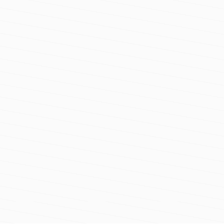
a de e-mail furnizată la crearea contului în
un computer standard.