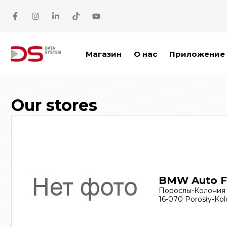
Перейти к содержимому
Магазин
О нас
Приложение 
Our stores
BMW Auto F
Порослы-Колония
16-070 Porosły-Kol