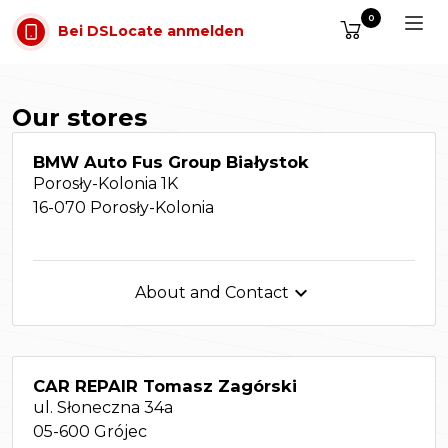
Zum Inhalt springen
0
Bei DSLocate anmelden
Our stores
BMW Auto Fus Group Białystok
Porosły-Kolonia 1K
16-070 Porosły-Kolonia

About and Contact
CAR REPAIR Tomasz Zagórski
ul. Słoneczna 34a
05-600 Grójec