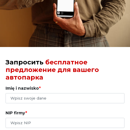
на смартфоне и появляются на его экране. Если
приложение DSLocate на смартфоне не
используется, уведомления будут отправляться на
электронную почту, указанную при создании учётной
записи в системе DSLocate, и будут доступны через
браузер на обычном компьютере.
Запросить
бесплатное
предложение для вашего
автопарка
Imię i nazwisko
NIP firmy