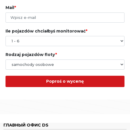
Mail
Ile pojazdów chciałbyś monitorować
Rodzaj pojazdów floty
Poproś o wycenę
ГЛАВНЫЙ ОФИС DS