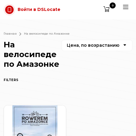
Перейти к содержимому
0
Войти в DSLocate
Главная
На велосипеде по Амазонке
На
Цена, по возрастанию
велосипеде
по Амазонке
FILTERS