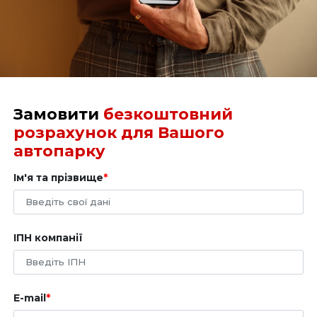
електронну адресу, вказану під час реєстрації
облікового запису в системі DSLocate, через браузер
на стандартному комп'ютері.
Замовити
безкоштовний
розрахунок для Вашого
автопарку
Ім'я та прізвище
ІПН компанії
E-mail