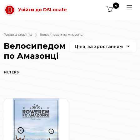
Перейти до основного вмісту
0
Увійти до DSLocate
Головна сторінка
Велосипедом по Амазонці
Велосипедом
Ціна, за зростанням
по Амазонці
FILTERS