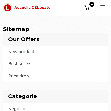
Vai al contenuto
0
Accedi a DSLocate
Sitemap
Our Offers
New products
Best sellers
Price drop
Categorie
Negozio