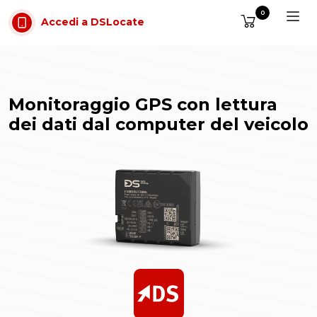
Vai al contenuto
0
Accedi a DSLocate
Monitoraggio GPS con lettura
dei dati dal computer del veicolo