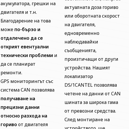
акумулатора, грешки на
актуалната доза гориво
двигателя и т.н.
или оборотната скорост
Благодарение на това
на двигателя,
може
по-бързо и
едновременно
отдалечено да се
наблюдавайки
открият евентуални
съобщенията,
технически проблеми
и
произтичащи от други
да се планират
устройства. Нашият
ремонти.
локализатор
GPS мониторингът със
DS/1CANTEL позволява
система CAN позволява
четене на данни от CAN
получаване на
шината за широка гама
прецизни данни
от превозни средства.
относно разхода на
След монтиране на
гориво
от двигателя
устройството, ще