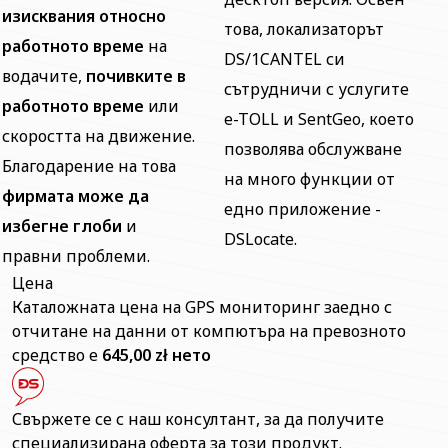
изисквания относно
това, локализаторът
работното време
на
DS/1CANTEL си
водачите,
почивките в
сътрудничи с услугите
работното време
или
e-TOLL и SentGeo, което
скоростта на движение.
позволява обслужване
Благодарение на това
на много функции от
фирмата може да
едно приложение -
избегне глоби
и
DSLocate.
правни проблеми.
Цена
Каталожната цена на GPS мониторинг заедно с
отчитане на данни от компютъра на превозното
средство е
645,00 zł нето
Свържете се с наш консултант, за да получите
специализирана оферта за този продукт.