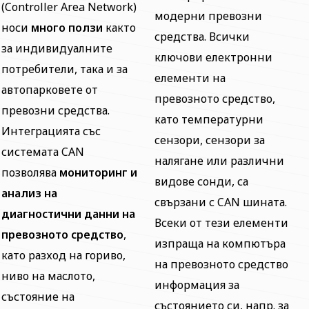
(Controller Area Network)
модерни превозни
носи
много ползи
както
средства. Всички
за индивидуалните
ключови електронни
потребители, така и за
елементи на
автопарковете от
превозното средство,
превозни средства.
като температурни
Интеграцията със
сензори, сензори за
системата CAN
налягане или различни
позволява
мониторинг и
видове сонди, са
анализ на
свързани с CAN шината.
диагностични данни на
Всеки от тези елементи
превозното средство
,
изпраща на компютъра
като разход на гориво,
на превозното средство
ниво на маслото,
информация за
състояние на
състоянието си, напр. за