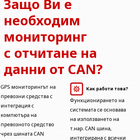
Защо Ви е
необходим
мониторинг
с отчитане на
данни от CAN?
GPS мониторингът на
Как работи това?
превозни средства с
Функционирането на
интеграция с
системата се основава
компютъра на
на използването на
превозното средство
т.нар. CAN шина,
чрез шината CAN
интегрирана с всички