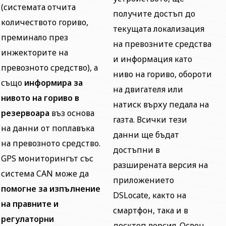
(системата отчита
получите достъп до
количеството гориво,
текущата локализация
преминало през
на превозните средства
инжекторите на
и информация като
превозното средство), а
ниво на гориво, обороти
също
информира за
на двигателя или
нивото на гориво в
натиск върху педала на
резервоара
въз основа
газта. Всички тези
на данни от поплавъка
данни ще бъдат
на превозното средство.
достъпни в
GPS мониторингът със
разширената версия на
система CAN може да
приложението
помогне за изпълнение
DSLocate, както на
на правните и
смартфон, така и в
регулаторни
десктоп версия. Освен