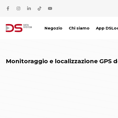
Vai al contenuto
Negozio
Chi siamo
App DSLo
Monitoraggio e localizzazione GPS de