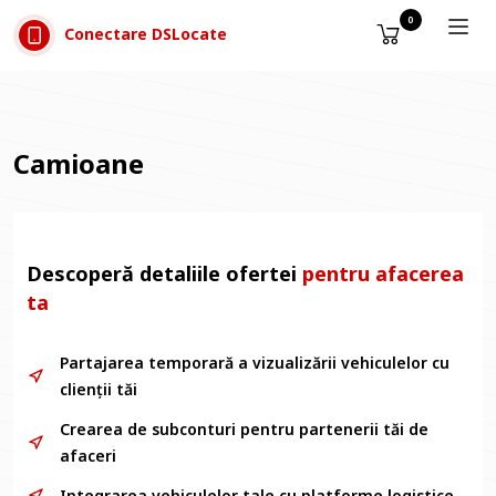
Sari la conținut
0
Conectare DSLocate
Camioane
Descoperă detaliile ofertei
pentru afacerea
ta
Partajarea temporară a vizualizării vehiculelor cu
clienții tăi
Crearea de subconturi pentru partenerii tăi de
afaceri
Integrarea vehiculelor tale cu platforme logistice