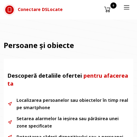
Sari la conținut
0
Conectare DSLocate
Persoane și obiecte
Descoperă detaliile ofertei
pentru afacerea
ta
Localizarea persoanelor sau obiectelor în timp real
pe smartphone
Setarea alarmelor la ieșirea sau părăsirea unei
zone specificate
Detectarea căderii dispozitivului sau a persoanei