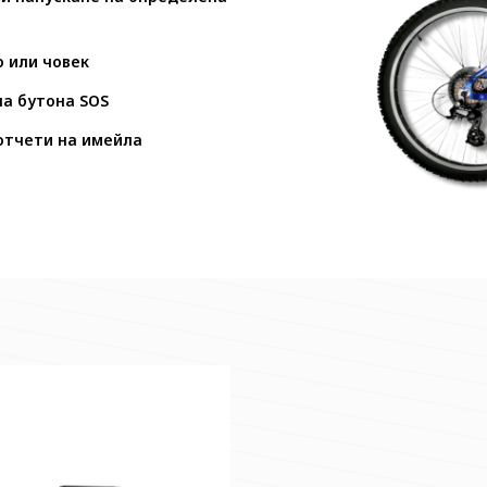
 или човек
на бутона SOS
отчети на имейла