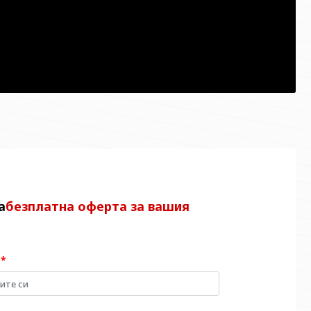
а
безплатна оферта за вашия
я