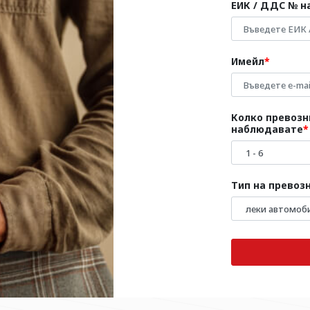
ЕИК / ДДС № н
Имейл
Колко превозн
наблюдавате
Тип на превоз