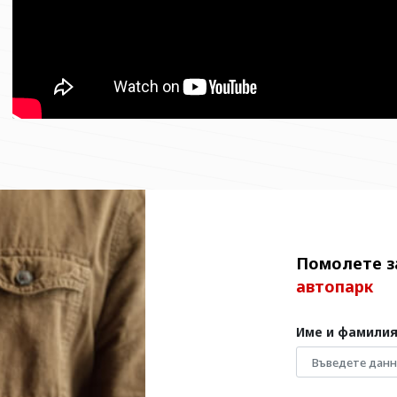
Помолете з
автопарк
Име и фамили