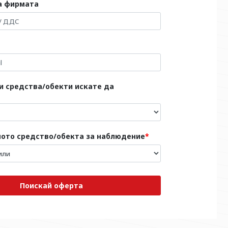
а фирмата
и средства/обекти искате да
ното средство/обекта за наблюдение
Поискай оферта