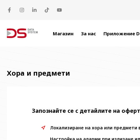
Прескачане към съдържанието
Магазин
За нас
Приложение D
Хора и предмети
Запознайте се с детайлите на офер
Локализиране на хора или предмети 
Настройка на аларми при излизане и