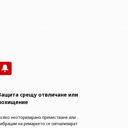
Защита срещу отвличане или
похищение
Всяко неоторизирано преместване или
вибрации на ремаркето се сигнализират