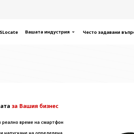
Вашата индустрия
SLocate
Често задавани въпр
тата
за Вашия бизнес
в реално време на смартфон
ли напускане на определена