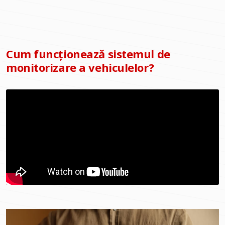
Cum funcționează sistemul de
monitorizare a vehiculelor?