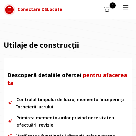
Sari la conținut
0
Conectare DSLocate
Utilaje de construcții
Descoperă detaliile ofertei
pentru afacerea
ta
Controlul timpului de lucru, momentul începerii și
încheierii lucrului
Primirea memento-urilor privind necesitatea
efectuării reviziei
Verificarea funcționării dispozitivelor externe