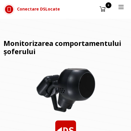
Sari la conținut
0
Conectare DSLocate
Monitorizarea comportamentului
șoferului