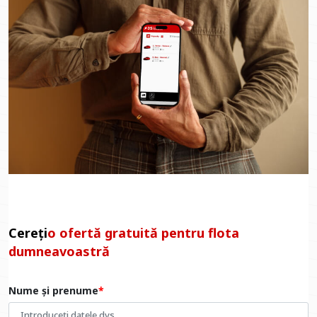
Cereți
o ofertă gratuită pentru flota
dumneavoastră
Nume și prenume