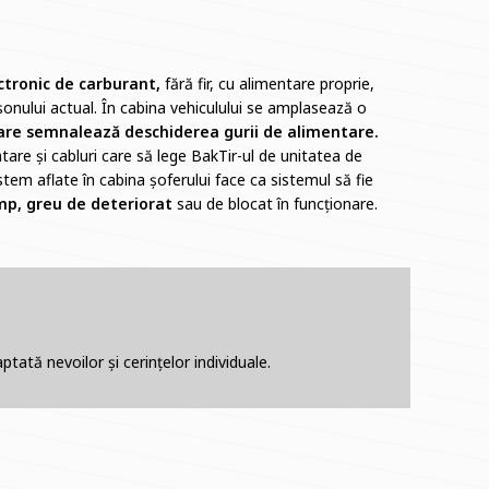
ctronic de carburant,
fără fir, cu alimentare proprie,
onului actual. În cabina vehiculului se amplasează o
care semnalează deschiderea gurii de alimentare.
tare și cabluri care să lege BakTir-ul de unitatea de
stem aflate în cabina șoferului face ca sistemul să fie
timp, greu de deteriorat
sau de blocat în funcționare.
tată nevoilor și cerințelor individuale.