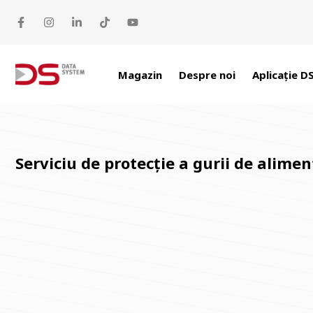
Sari la conținut
Magazin
Despre noi
Aplicație D
Serviciu de protecție a gurii de alime