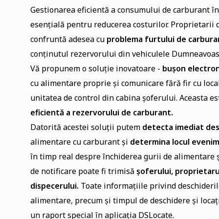
Gestionarea eficientă a consumului de carburant î
esențială pentru reducerea costurilor. Proprietarii d
confruntă adesea cu
problema furtului de carbura
conținutul rezervorului din vehiculele Dumneavoas
Vă propunem o soluție inovatoare -
bușon electroni
cu alimentare proprie și comunicare fără fir cu loca
unitatea de control din cabina șoferului. Aceasta e
eficientă a rezervorului de carburant.
Datorită acestei soluții putem
detecta imediat des
alimentare cu carburant și
determina locul evenim
în timp real despre închiderea gurii de alimentare și
de notificare poate fi trimisă
șoferului, proprietaru
dispecerului.
Toate informațiile privind deschiderile
alimentare, precum și timpul de deschidere și locați
un raport special în aplicația DSLocate.