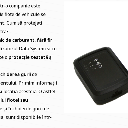
ntr-o companie este
e flote de vehicule se
nt.
Cum să protejați
tră?
c de carburant, fără fir,
lizatorul Data System și cu
ste o
protecție testată și
chiderea gurii
de
entului.
Primim informații
 locația acesteia. O astfel
lui flotei sau
 și închiderile gurii de
a, sunt disponibile într-