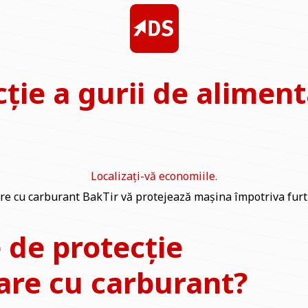
cție a gurii de alimen
Localizați-vă economiile.
tare cu carburant BakTir vă protejează mașina împotriva furtu
 de protecție
tare cu carburant?