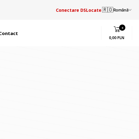
🇷🇴
Conectare DSLocate
Română
0
Contact
0,00 PLN