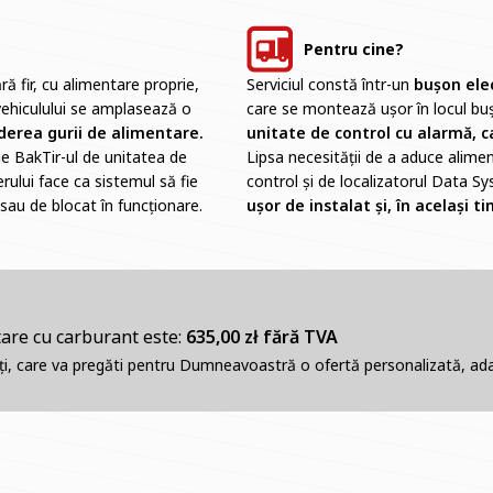
Pentru cine?
ră fir, cu alimentare proprie,
Serviciul constă într-un
bușon ele
vehiculului se amplasează o
care se montează ușor în locul buș
derea gurii de alimentare.
unitate de control cu alarmă, 
ge BakTir-ul de unitatea de
Lipsa necesității de a aduce alimen
rului face ca sistemul să fie
control și de localizatorul Data Sy
sau de blocat în funcționare.
ușor de instalat și, în același 
tare cu carburant este:
635,00 zł fără TVA
enți, care va pregăti pentru Dumneavoastră o ofertă personalizată, adap