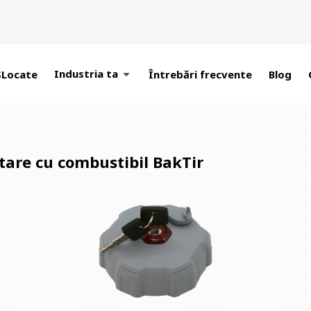
Industria ta
SLocate
Întrebări frecvente
Blog
ntare cu combustibil BakTir