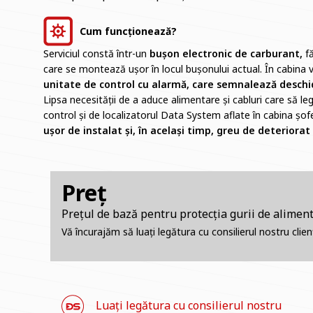
Cum funcționează?
Serviciul constă într-un
bușon electronic de carburant,
fă
care se montează ușor în locul bușonului actual. În cabina 
unitate de control cu alarmă, care semnalează deschi
Lipsa necesității de a aduce alimentare și cabluri care să le
control și de localizatorul Data System aflate în cabina șofe
ușor de instalat și, în același timp, greu de deteriorat
Preț
Prețul de bază pentru protecția gurii de alimen
Vă încurajăm să luați legătura cu consilierul nostru cli
Luați legătura cu consilierul nostru