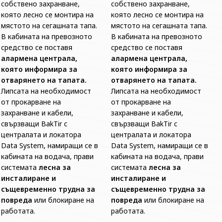
собствено захранване,
собствено захранване,
която лесно се монтира на
която лесно се монтира на
мястото на сегашната тапа.
мястото на сегашната тапа.
В кабината на превозното
В кабината на превозното
средство се поставя
средство се поставя
алармена централа,
алармена централа,
която информира за
която информира за
отварянето на тапата.
отварянето на тапата.
Липсата на необходимост
Липсата на необходимост
от прокарване на
от прокарване на
захранване и кабели,
захранване и кабели,
свързващи BakTir с
свързващи BakTir с
централата и локатора
централата и локатора
Data System, намиращи се в
Data System, намиращи се в
кабината на водача, прави
кабината на водача, прави
системата
лесна за
системата
лесна за
инсталиране и
инсталиране и
същевременно трудна за
същевременно трудна за
повреда
или блокиране на
повреда
или блокиране на
работата.
работата.