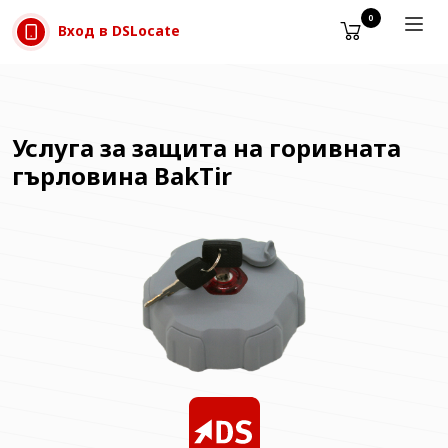
Прескачане към съдържанието
0
Вход в DSLocate
Услуга за защита на горивната
гърловина BakTir