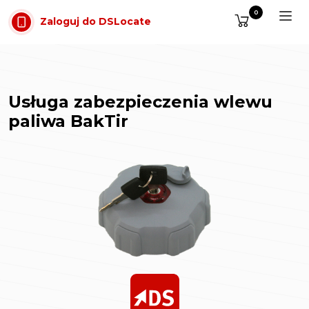
Przejdź do treści
0
Zaloguj do DSLocate
Usługa zabezpieczenia wlewu
paliwa BakTir