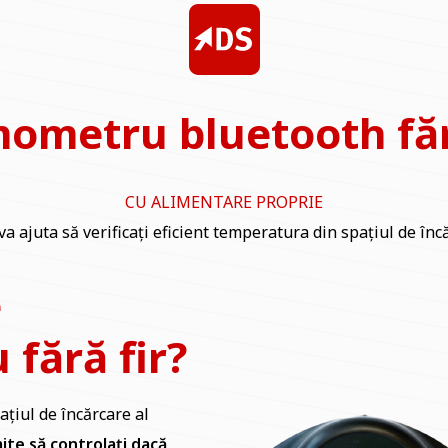
ometru bluetooth făr
CU ALIMENTARE PROPRIE
a ajuta să verificați eficient temperatura din spațiul de încă
e
fără fir?
țiul de încărcare al
ite să controlați dacă