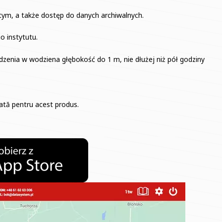
tym, a także dostęp do danych archiwalnych.
o instytutu.
dzenia w wodziena głębokość do 1 m, nie dłużej niż pół godziny
cată pentru acest produs.