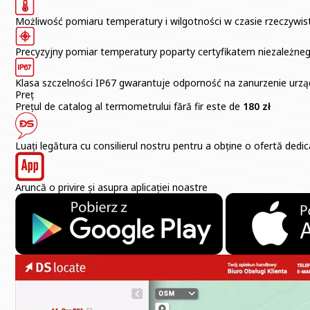
Możliwość pomiaru temperatury i wilgotności w czasie rzeczywis
Precyzyjny pomiar temperatury poparty certyfikatem niezależneg
Klasa szczelności IP67 gwarantuje odporność na zanurzenie urzą
Preț
Prețul de catalog al termometrului fără fir este de
180 zł
Luați legătura cu consilierul nostru pentru a obține o ofertă dedi
Aruncă o privire și asupra aplicației noastre