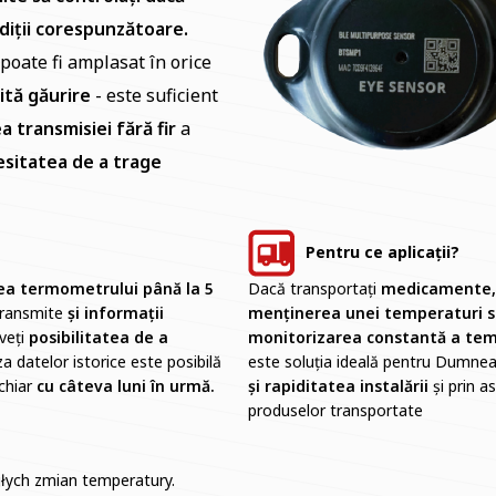
diții corespunzătoare.
poate fi amplasat în orice
ită găurire
- este suficient
ea transmisiei fără fir
a
sitatea de a trage
Pentru ce aplicații?
rea termometrului până la 5
Dacă transportați
medicamente,
 transmite
și informații
menținerea unei temperaturi s
veți
posibilitatea de a
monitorizarea constantă a temp
a datelor istorice este posibilă
este soluția ideală pentru Dumnea
 chiar
cu câteva luni în urmă.
și rapiditatea instalării
și prin a
produselor transportate
łych zmian temperatury.