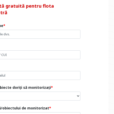
tă gratuită pentru flota
tră
me
biecte doriți să monitorizați
ui/obiectului de monitorizat