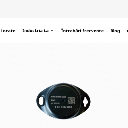
Industria ta
SLocate
Întrebări frecvente
Blog