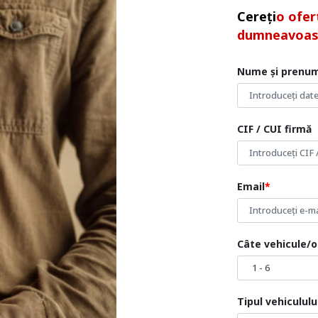
Cereți
o ofer
dumneavoas
Nume și prenu
CIF / CUI firmă
Email
Câte vehicule/o
Tipul vehiculul