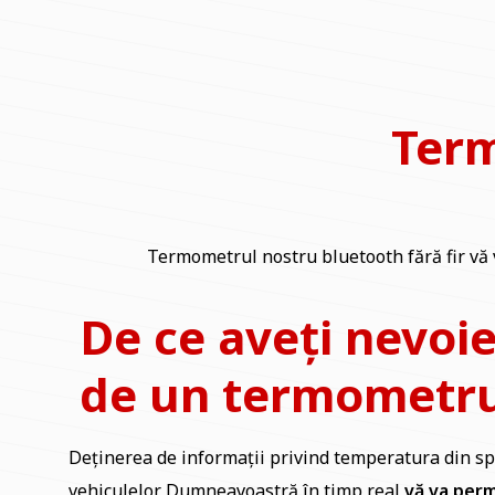
Term
Termometrul nostru bluetooth fără fir vă v
De ce aveți nevoi
de un termometru 
Deținerea de informații privind temperatura din spa
vehiculelor Dumneavoastră în timp real
vă va perm