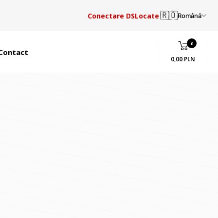
🇷🇴
Conectare DSLocate
Română
0
Contact
0,00 PLN