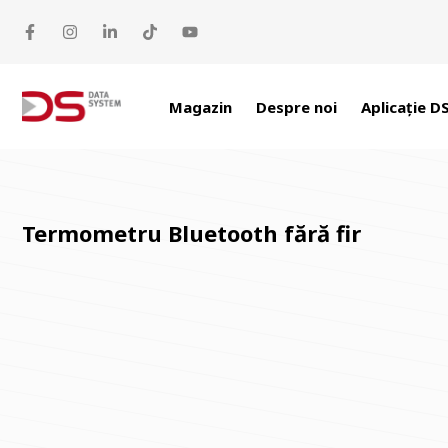
Sari la conținut
Magazin
Despre noi
Aplicație D
Termometru Bluetooth fără fir