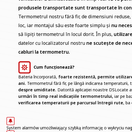
produsele transportate sunt transportate în con
Termometrul nostru fără fir, de dimensiuni reduse, 
loc, iar montajul său este foarte simplu și
nu neces
să lipiți termometrul în locul dorit. În plus,
utilizar
datelor cu localizatorul nostru
ne scutește de nece
cabluri la termometru.
Cum funcționează?
Bateria încorporată,
foarte rezistentă, permite utiliza
ani.
Termometrul fără fir, pe lângă indicarea temperaturii,
despre umiditate.
Datorită aplicației noastre DSLocate a
urmări în timp real indicațiile termometrului,
iar pe baz
verificarea temperaturii pe parcursul întregii rute
, ba
System alarmów umożliwiający szybką informację o wykryciu nag