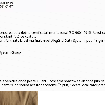
oarea de a deține certificatul internațional ISO 9001:2015. Acest certi
onstant față de calitate.
sunt furnizate la cel mai înalt nivel. Alegând Data System, poți fi si
a System Group
e a vehiculelor de peste 18 ani. Compania noastră se distinge prin flex
le permită obținerea acestor economii. În plus, fiecare localizator o