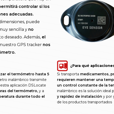
permitirá controlar si los
iones adecuadas.
 dimensiones, puede
 muy sencilla y
no
nto deseado. Además,
el
 nuestro GPS tracker
nos
mómetro.
¿Para qué aplicacione
lizar el termómetro hasta 5
Si transporta
medicamentos, pr
tro inalámbrico transmite
requieren mantener una temp
uestra aplicación DSLocate
un control constante de la te
turas del termómetro,
y a
inalámbrico es la solución ideal
mperatura durante todo el
y rapidez de instalación
y por 
de los productos transportados