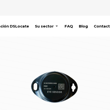
ación DSLocate
Su sector
FAQ
Blog
Contac