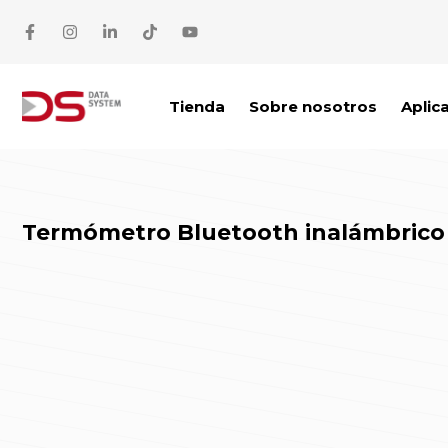
Saltar al contenido
Tienda
Sobre nosotros
Aplic
Termómetro Bluetooth inalámbrico