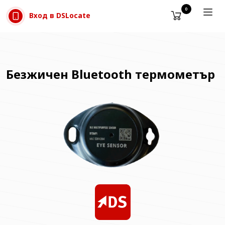
Прескачане към съдържанието
0
Вход в DSLocate
Безжичен Bluetooth термометър