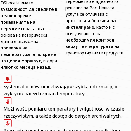
термометър е идеалното
DSLocate имате
решение за Вас. Нашата
възможност да следите в
услуга се отличава с
реално време
простота и бързина на
показанията на
инсталиране
, както и с
термометъра,
а въз
осигуряването на
основа на исторически
необходимия контрол
данни е възможна
върху температурата
на
проверка на
транспортираните продукти
температурата по време
на целия маршрут,
и дори
няколко месеца назад.
System alarmów umożliwiający szybką informację o
wykryciu nagłych zmian temperatury.
Możliwość pomiaru temperatury i wilgotności w czasie
rzeczywistym, a także dostęp do danych archiwalnych.
Precyzyjny pomiar temperatury poparty certyfikatem