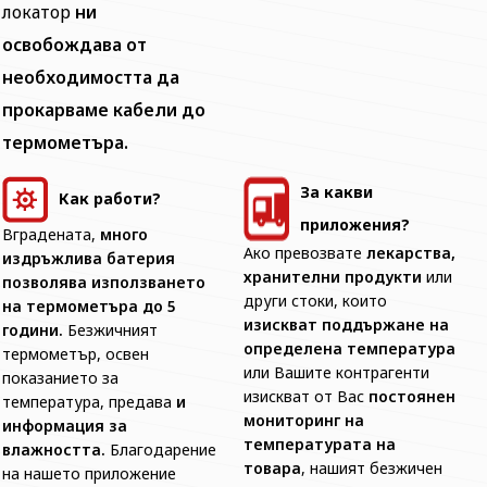
локатор
ни
освобождава от
необходимостта да
прокарваме кабели до
термометъра.
За какви
Как работи?
приложения?
Вградената,
много
Ако превозвате
лекарства,
издръжлива батерия
хранителни продукти
или
позволява използването
други стоки, които
на термометъра до 5
изискват поддържане на
години.
Безжичният
определена температура
термометър, освен
или Вашите контрагенти
показанието за
изискват от Вас
постоянен
температура, предава
и
мониторинг на
информация за
температурата на
влажността.
Благодарение
товара
, нашият безжичен
на нашето приложение