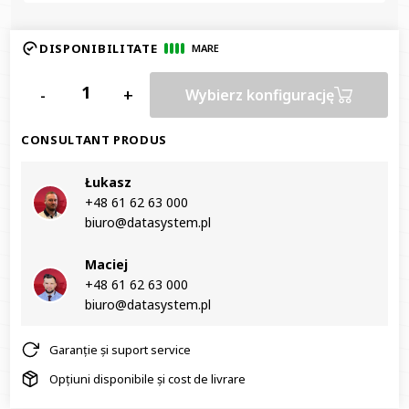
DISPONIBILITATE
MARE
-
+
Wybierz konfigurację
CONSULTANT PRODUS
Łukasz
+48 61 62 63 000‬
biuro@datasystem.pl
Maciej
+48 61 62 63 000‬
biuro@datasystem.pl
Garanție și suport service
Opțiuni disponibile și cost de livrare