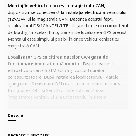
Montaj în vehicul cu acces la magistrala CAN,
dispozitivul se conectează la instalația electrică a vehiculului
(12V/24V) și la magistrala CAN. Datorită acestui fapt,
localizatorul DS/1CANTEL/LTE citește datele din computerul
de bord și, în același timp, transmite localizarea GPS precisă.
Montajul este simplu și posibil în orice vehicul echipat cu
magistrală CAN.
Localizator GPS cu citirea datelor CAN gata de
funcționare imediat după montaj.
Dispozitivul este
echipat cu o cartelă SIM activă și cu configurația
corespunzătoare. După instalarea localizatorului, datele
ajung direct în sistemul DSLocate, care permite utilizarea
funcțiilor e-TOLL și SentGeo. Este suficientă doar
înregistrarea vehiculului și a utilizatorului în sistem.
Fără abonament, în proprietate, cu garanție.
Localizatorul funcționează pe o perioadă aleasă (un an, doi
sau trei ani), după care se poate prelungi serviciul pentru
încă câțiva ani. Fără taxe lunare și formalități suplimentare.
Dispozitivul este acoperit de garanția producătorului.
RECENZII PRODUS