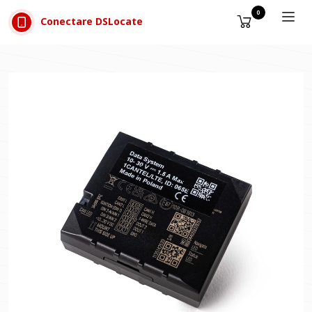
Sari la conținut
0
Conectare DSLocate