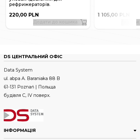
рефрижераторів.
220,00 PLN
1 105,00 PLN
Додати до кошика
Додати
DS ЦЕНТРАЛЬНИЙ ОФІС
Data System
ul. abpa A. Baraniaka 88 B
61-131 Poznań | Польща
будівля C, IV поверх.
ІНФОРМАЦІЯ