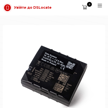
Перейти до основного вмісту
0
Увійти до DSLocate