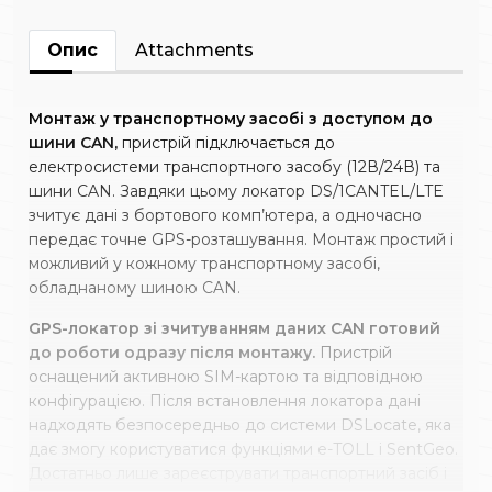
Опис
Attachments
Монтаж у транспортному засобі з доступом до
шини CAN,
пристрій підключається до
електросистеми транспортного засобу (12В/24В) та
шини CAN. Завдяки цьому локатор DS/1CANTEL/LTE
зчитує дані з бортового комп’ютера, а одночасно
передає точне GPS-розташування. Монтаж простий і
можливий у кожному транспортному засобі,
обладнаному шиною CAN.
GPS-локатор зі зчитуванням даних CAN готовий
до роботи одразу після монтажу.
Пристрій
оснащений активною SIM-картою та відповідною
конфігурацією. Після встановлення локатора дані
надходять безпосередньо до системи DSLocate, яка
дає змогу користуватися функціями e-TOLL і SentGeo.
Достатньо лише зареєструвати транспортний засіб і