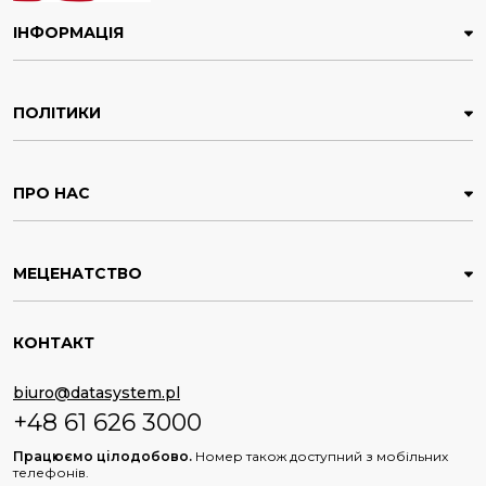
облікового запису в системі DSLocate, через браузер
на стандартному комп'ютері.
ІНФОРМАЦІЯ
ПОЛІТИКИ
ПРО НАС
МЕЦЕНАТСТВО
КОНТАКТ
biuro@datasystem.pl
+48 61 626 3000
Працюємо цілодобово.
Номер також доступний з мобільних
телефонів.