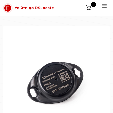
Перейти до основного вмісту
0
Увійти до DSLocate