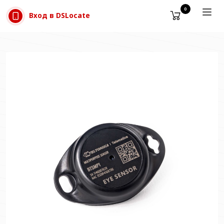
Прескачане към съдържанието
0
Вход в DSLocate