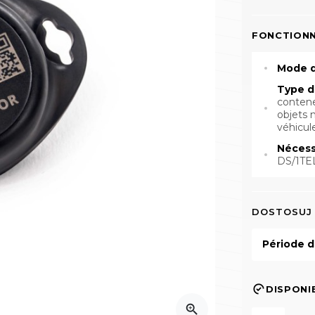
FONCTIONN
Mode d
Type d
contene
objets 
véhicul
Nécess
DS/1TE
DOSTOSUJ
Période d
DISPONI
zoom_in