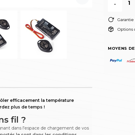
-
Garantie
Options d
MOYENS DE
rôler efficacement la température
rdez plus de temps !
 fil ?
égnant dans l'espace de chargement de vos
sportés le sont dans les conditions