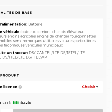
ALITÉS DE BASE
'alimentation:
Batterie
e véhicule:
bateaux camions chariots élévateurs
urs engins agricoles engins de chantier fourgonnettes
mobiles semi-remorques utilitaires voitures particulières
es frigorifiques véhicules municipaux
ite un traceur:
DS/1CANTEL/LTE DS/1STEL/LTE
L DS/1TEL/LTE DS/1TELWP
 PRODUKT
e licence
Choisir
?
BILITÉ
ÉLEVÉE