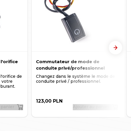
Suivant
'orifice
Commutateur de mode de
conduite privé/professionnel
'orifice de
Changez dans le système le mode de
 votre
conduite privé / professionnel.
rburant.
123,00 PLN
 panier
Ajouter au panier