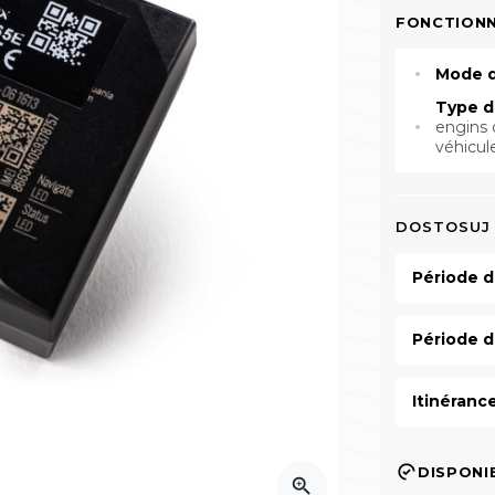
FONCTIONN
Mode d
Type d
engins d
véhicul
DOSTOSUJ
Période d
Période d
Itinéranc
DISPONI
zoom_in