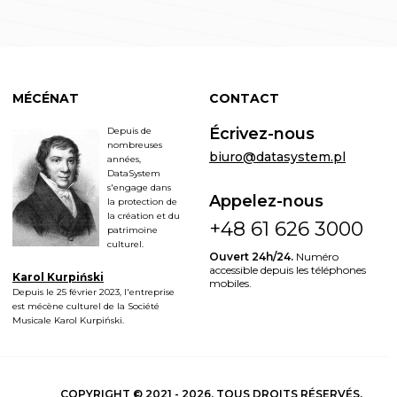
MÉCÉNAT
CONTACT
Écrivez-nous
Depuis de
nombreuses
biuro@datasystem.pl
années,
DataSystem
s'engage dans
Appelez-nous
la protection de
la création et du
+48 61 626 3000
patrimoine
culturel.
Ouvert 24h/24.
Numéro
accessible depuis les téléphones
Karol Kurpiński
mobiles.
Depuis le 25 février 2023, l'entreprise
est mécène culturel de la Société
Musicale Karol Kurpiński.
COPYRIGHT © 2021 - 2026. TOUS DROITS RÉSERVÉS.