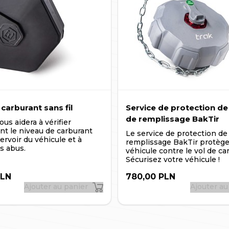
s à l'adresse e-mail indiquée lors de la
 depuis le navigateur sur un ordinateur
carburant sans fil
Service de protection de l
de remplissage BakTir
us aidera à vérifier
nt le niveau de carburant
Le service de protection de l
ervoir du véhicule et à
remplissage BakTir protège
s abus.
véhicule contre le vol de ca
Sécurisez votre véhicule !
PLN
780,00 PLN
Ajouter au panier
Ajouter au