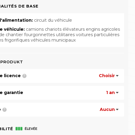
ALITÉS DE BASE
'alimentation:
circuit du véhicule
e véhicule:
camions chariots élévateurs engins agricoles
e chantier fourgonnettes utilitaires voitures particulières
es frigorifiques véhicules municipaux
 PRODUKT
e licence
Choisir
?
e garantie
1 an
e
Aucun
?
BILITÉ
ÉLEVÉE