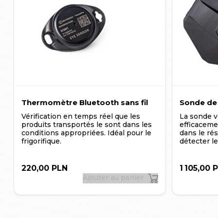
pas utilisée sur smartphone, les notifications sont envoyée
création du compte dans le système DSLocate, accessible
classique.
Thermomètre Bluetooth sans fil
Sonde de 
Vérification en temps réel que les
La sonde vo
produits transportés le sont dans les
efficaceme
conditions appropriées. Idéal pour le
dans le rés
frigorifique.
détecter le
220,00 PLN
1 105,00 
Ajouter au panier