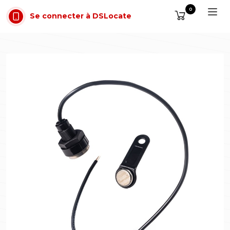
Aller au contenu
0
Se connecter à DSLocate