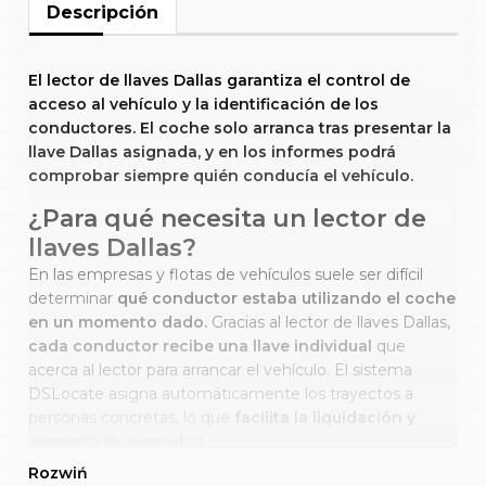
Descripción
El lector de llaves Dallas garantiza el control de
acceso al vehículo y la identificación de los
conductores. El coche solo arranca tras presentar la
llave Dallas asignada, y en los informes podrá
comprobar siempre quién conducía el vehículo.
¿Para qué necesita un lector de
llaves Dallas?
En las empresas y flotas de vehículos suele ser difícil
determinar
qué conductor estaba utilizando el coche
en un momento dado.
Gracias al lector de llaves Dallas,
cada conductor recibe una llave individual
que
acerca al lector para arrancar el vehículo. El sistema
DSLocate asigna automáticamente los trayectos a
personas concretas, lo que
facilita la liquidación y
aumenta la seguridad.
¿Cómo funciona?