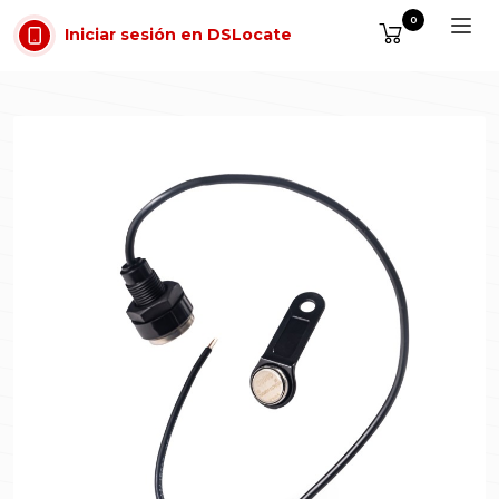
Saltar al contenido
0
Iniciar sesión en DSLocate