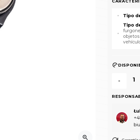
CARACTERÍ
Tipo d
Tipo d
furgone
objetos
vehícul
DISPONI
-
RESPONSA
Łu
+4
bi
zoom_in
Garantía 