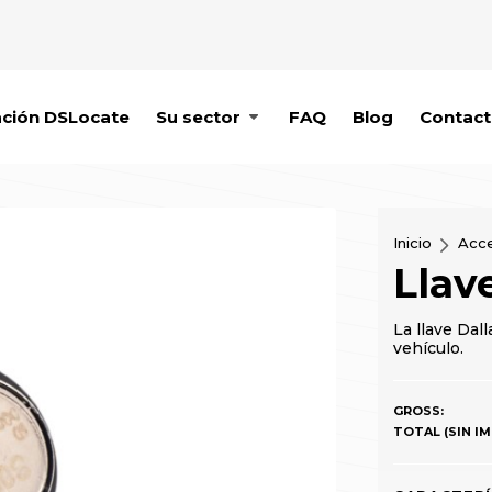
ación DSLocate
Su sector
FAQ
Blog
Contac
Inicio
Acce
Llav
La llave Dall
vehículo.
GROSS:
TOTAL (SIN I