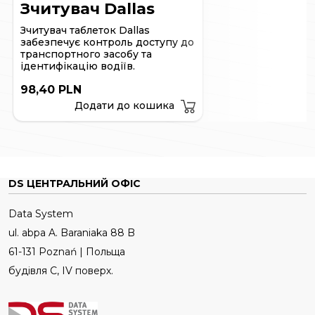
на стандартному комп'ютері.
Зчитувач Dallas
Зчитувач таблеток Dallas
забезпечує контроль доступу до
транспортного засобу та
ідентифікацію водіїв.
98,40 PLN
Додати до кошика
DS ЦЕНТРАЛЬНИЙ ОФІС
Data System
ul. abpa A. Baraniaka 88 B
61-131 Poznań | Польща
будівля C, IV поверх.