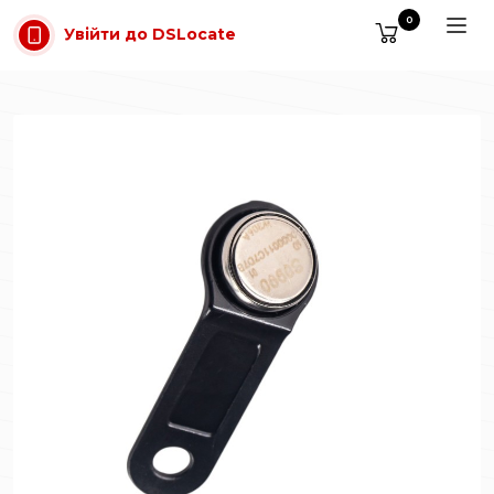
Перейти до основного вмісту
0
Увійти до DSLocate