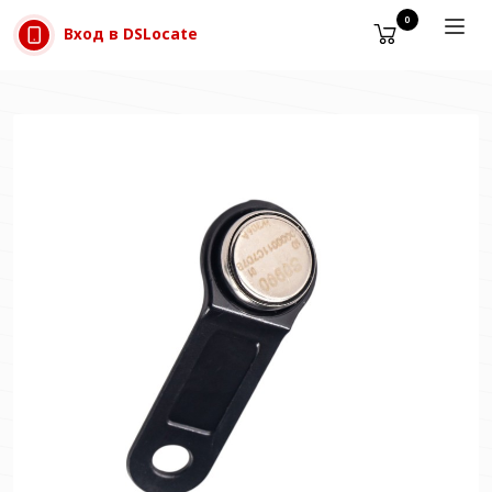
Прескачане към съдържанието
0
Вход в DSLocate