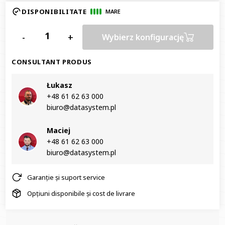
DISPONIBILITATE
MARE
-
+
Wybierz konfigurację
CONSULTANT PRODUS
Łukasz
+48 61 62 63 000‬
biuro@datasystem.pl
Maciej
+48 61 62 63 000‬
biuro@datasystem.pl
Garanție și suport service
Opțiuni disponibile și cost de livrare