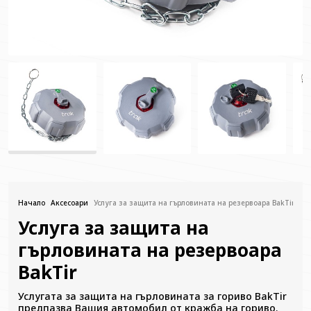
Начало
Аксесоари
Услуга за защита на гърловината на резервоара BakTir
Услуга за защита на
гърловината на резервоара
BakTir
Услугата за защита на гърловината за гориво BakTir
предпазва Вашия автомобил от кражба на гориво.