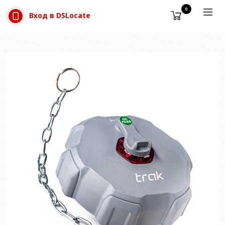
Прескачане към съдържанието
0
Вход в DSLocate