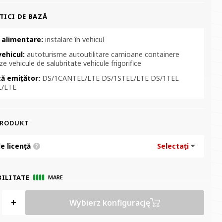
TICI DE BAZĂ
 alimentare:
instalare în vehicul
vehicul:
autoturisme autoutilitare camioane containere
e vehicule de salubritate vehicule frigorifice
tă emițător:
DS/1CANTEL/LTE DS/1STEL/LTE DS/1TEL
L/LTE
PRODUKT
e licență
Selectați
?
ILITATE
MARE
+
Wybierz konfigurację