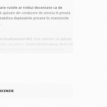
ate rutele ar trebui decontate ca de
apăsare din conducere de serviciu în privată.
biliza deplasările private în statisticile
.
la localizatorul GPS
. Este suficient să apăsați
ivată sau invers.
Toate datele ajung direct în
erul. Datele din conducerea privată sunt
 utilizează vehiculele de serviciu și în afara
deplasările de serviciu de cele private, ceea ce
RECENZIE
riu practic, care aduce firmei Dumneavoastră