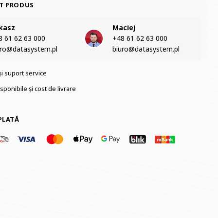
T PRODUS
kasz
Maciej
 61 62 63 000‬
+48 61 62 63 000‬
uro@datasystem.pl
biuro@datasystem.pl
și suport service
sponibile și cost de livrare
PLATĂ