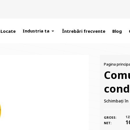
Industria ta
SLocate
Întrebări frecvente
Blog
Pagina principa
Comu
cond
Schimbați în 
12
GROSS:
1
NET: