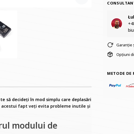
CONSULTAN
Łu
+48
bi
Garanție 
Opțiuni di
METODE DE 
e să decideți în mod simplu care deplasări
 acestui fapt veți evita probleme inutile și
rul modului de