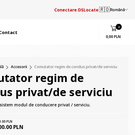
🇷🇴
Conectare DSLocate
Română
0
Contact
0,00 PLN
lă
Accesorii
Comutator regim de condus privat/de serviciu
tator regim de
us privat/de serviciu
sistem modul de conducere privat / serviciu.
3.00 PLN
00.00 PLN