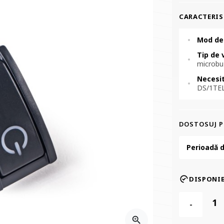
CARACTERIS
Mod de
Tip de 
microbuz
Necesi
DS/1TE
DOSTOSUJ 
Perioadă d
DISPONIB
-
zoom_in