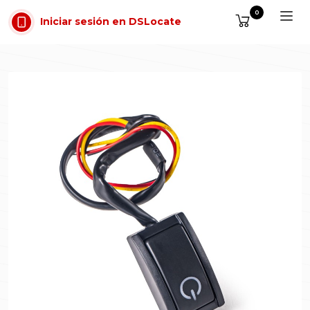
Saltar al contenido
0
Iniciar sesión en DSLocate