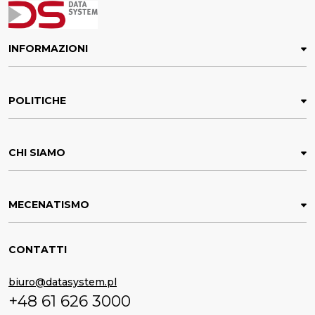
smartphone, le notifiche verranno inviate all'indirizzo e-
mail indicato in fase di creazione dell'account nel
sistema DSLocate, accessibile tramite browser su un
computer standard.
INFORMAZIONI
POLITICHE
CHI SIAMO
MECENATISMO
CONTATTI
biuro@datasystem.pl
+48 61 626 3000