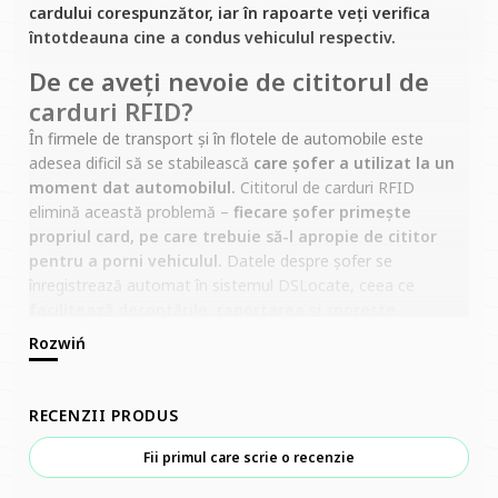
cardului corespunzător, iar în rapoarte veți verifica
întotdeauna cine a condus vehiculul respectiv.
De ce aveți nevoie de cititorul de
carduri RFID?
În firmele de transport și în flotele de automobile este
adesea dificil să se stabilească
care șofer a utilizat la un
moment dat automobilul.
Cititorul de carduri RFID
elimină această problemă –
fiecare șofer primește
propriul card, pe care trebuie să-l apropie de cititor
pentru a porni vehiculul.
Datele despre șofer se
înregistrează automat în sistemul DSLocate, ceea ce
facilitează decontările, raportarea și sporește
siguranța.
Cum funcționează?
Cititorul RFID se montează în cabina vehiculului și este
RECENZII PRODUS
conectat la localizatorul GPS.
Vehiculul va porni doar
atunci când șoferul apropie cardul RFID alocat.
Fiecare
Fii primul care scrie o recenzie
deplasare este atribuită unui utilizator concret,
iar