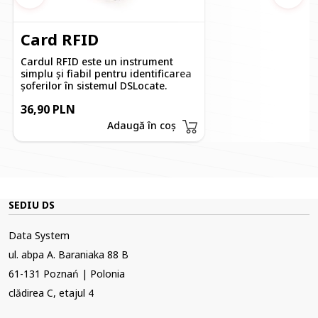
Anterior
Urmă
trimise la adresa de e-mail furnizată la crearea contului în
sistemul DSLocate, prin intermediul unui browser de pe
Card RFID
un computer standard.
Cardul RFID este un instrument
simplu și fiabil pentru identificarea
șoferilor în sistemul DSLocate.
36,90 PLN
Adaugă în coș
SEDIU DS
Data System
ul. abpa A. Baraniaka 88 B
61-131 Poznań | Polonia
clădirea C, etajul 4