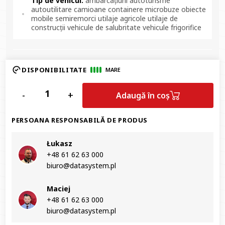
Tip de vehicul:
ambarcațiuni autoturisme
autoutilitare camioane containere microbuze obiecte
mobile semiremorci utilaje agricole utilaje de
construcții vehicule de salubritate vehicule frigorifice
DISPONIBILITATE
MARE
-
+
Adaugă în coș
PERSOANA RESPONSABILĂ DE PRODUS
Łukasz
+48 61 62 63 000‬
biuro@datasystem.pl
Maciej
+48 61 62 63 000‬
biuro@datasystem.pl