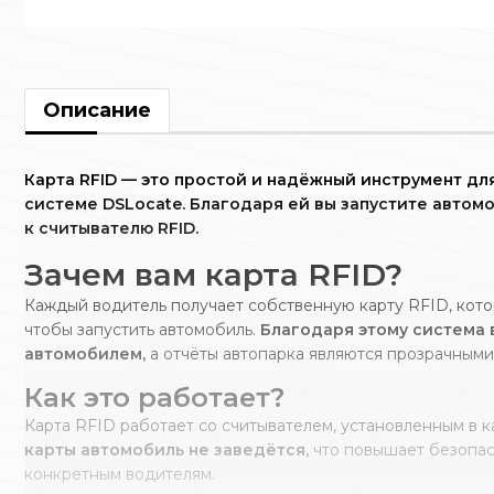
Описание
Карта RFID — это простой и надёжный инструмент д
системе DSLocate. Благодаря ей вы запустите автом
к считывателю RFID.
Зачем вам карта RFID?
Каждый водитель получает собственную карту RFID, кот
чтобы запустить автомобиль.
Благодаря этому система в
автомобилем,
а отчёты автопарка являются прозрачными
Как это работает?
Карта RFID работает со считывателем, установленным в 
карты автомобиль не заведётся,
что повышает безопасн
конкретным водителям.