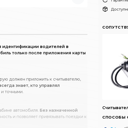
Доступн
СОПУТСТВ
ля идентификации водителей в
обиль только после приложения карты
орую должен приложить к считывателю,
сегда знает, кто управлял
 и точными.
Считывател
кабине автомобиля.
Без назначенной
ость и позволяет привязывать поездки к
СПОСОБЫ 