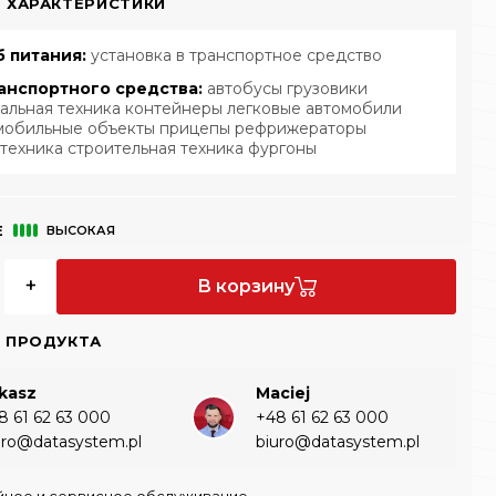
 ХАРАКТЕРИСТИКИ
б питания:
установка в транспортное средство
анспортного средства:
автобусы грузовики
альная техника контейнеры легковые автомобили
мобильные объекты прицепы рефрижераторы
зтехника строительная техника фургоны
Е
ВЫСОКАЯ
+
В корзину
 ПРОДУКТА
kasz
Maciej
8 61 62 63 000‬
+48 61 62 63 000‬
uro@datasystem.pl
biuro@datasystem.pl
йное и сервисное обслуживание