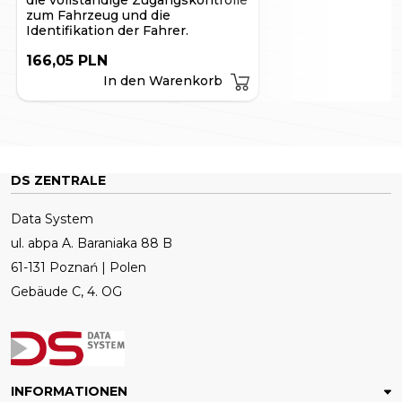
Mail-Adresse gesendet und können über einen Browser
zum Fahrzeug und die
auf einem herkömmlichen Computer eingesehen
Identifikation der Fahrer.
werden.
166,05 PLN
In den Warenkorb
DS ZENTRALE
Data System
ul. abpa A. Baraniaka 88 B
61-131 Poznań | Polen
Gebäude C, 4. OG
INFORMATIONEN