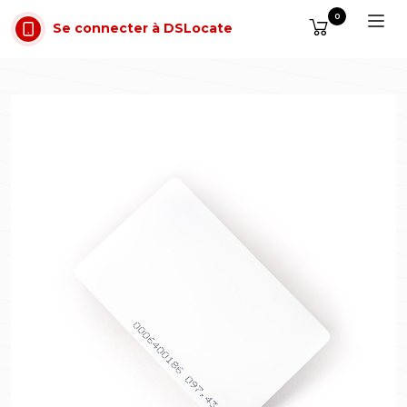
Aller au contenu
0
Se connecter à DSLocate